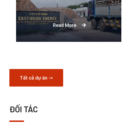
Eastwood Energy được thành lập để đáp
ứng nhu cầu ngày càng tăng về sinh khối
gỗ thay thế cho nhiên liệu hóa thạch trong
Read More
cả các ngành công nghiệp quy mô nhỏ và
lớn.
Tất cả dự án ->
ĐỐI TÁC